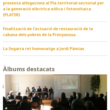
presenta al·legacions al Pla territorial sectorial per
a la generació elèctrica eòlica i fotovoltaica
(PLATER)
Finalització de l'actuació de restauració de la
cabana dels pobres de la Prenyanosa
La Segarra ret homenatge a Jordi Pàmias
Àlbums destacats