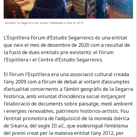
Jornada 'La Segarra a les xarxes' celebrada a Torà el 2015
L’Espitllera Fòrum d’Estudis Segarrencs és una entitat
que neix el mes de desembre de 2020 com a resultat de
la fusió de dues entitats pre-existents: el Fòrum
l’Espitllera i el Centre d’Estudis Segarrencs.
El Fòrum l’Espitllera era una associació cultural creada
l’any 2009 com a fòrum de debat al voltant d’assumptes
d’actualitat concernents a l’àmbit geogràfic de la Segarra
històrica, amb voluntat d’incidència social mitjançant
l’elaboració de documents sobre paisatge, medi ambient
i energies renovables, patrimoni històrico-artístic. Fou
l’entitat promotora de l’adquisició de la moneda ibèrica
de Sikarra, del segle III a.C, que esdevingué l’emblema
del premi creat per la mateixa entitat l’any 2012, per