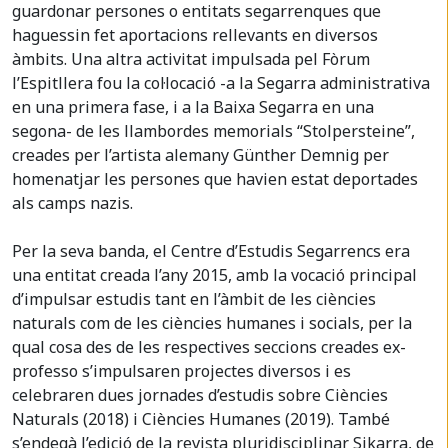
guardonar persones o entitats segarrenques que
haguessin fet aportacions rellevants en diversos
àmbits. Una altra activitat impulsada pel Fòrum
l’Espitllera fou la col·locació -a la Segarra administrativa
en una primera fase, i a la Baixa Segarra en una
segona- de les llambordes memorials “Stolpersteine”,
creades per l’artista alemany Günther Demnig per
homenatjar les persones que havien estat deportades
als camps nazis.
Per la seva banda, el Centre d’Estudis Segarrencs era
una entitat creada l’any 2015, amb la vocació principal
d’impulsar estudis tant en l’àmbit de les ciències
naturals com de les ciències humanes i socials, per la
qual cosa des de les respectives seccions creades ex-
professo s’impulsaren projectes diversos i es
celebraren dues jornades d’estudis sobre Ciències
Naturals (2018) i Ciències Humanes (2019). També
s’endegà l’edició de la revista pluridisciplinar Sikarra, de